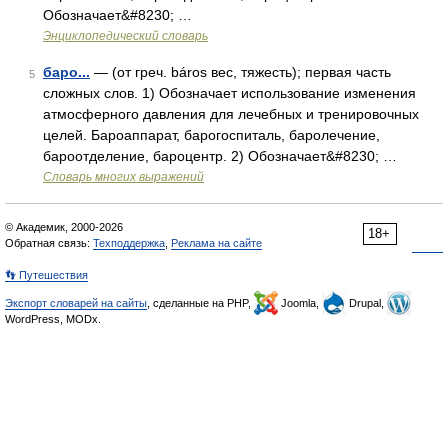
Обозначает&#8230; …
Энциклопедический словарь
баро...
— (от греч. báros вес, тяжесть); первая часть
5
сложных слов. 1) Обозначает использование изменения
атмосферного давления для лечебных и тренировочных
целей. Бароаппарат, барогоспиталь, баролечение,
бароотделение, бароцентр. 2) Обозначает&#8230; …
Словарь многих выражений
© Академик, 2000-2026
18+
Обратная связь:
Техподдержка
,
Реклама на сайте
👣 Путешествия
Экспорт словарей на сайты
, сделанные на PHP,
Joomla,
Drupal,
WordPress, MODx.