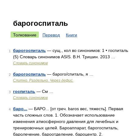
барогоспиталь
Толкование
Перевод
Книги
барогоспиталь
— сущ., кол во синонимов: 1 • госпиталь
1
(5) Словарь синонимов ASIS. В.Н. Тришин. 2013 …
Словарь синонимов
барогоспиталь
— барого/спиталь, я …
2
Слитно. Раздельно. Через дефис.
госпиталь
— См …
3
Словарь синонимов
баро...
— БАРО... [от греч. baros вес, тяжесть]. Первая
4
часть сложных слов. 1. Обозначает использование
изменения атмосферного давления для лечебных и
тренировочных целей. Бароаппарат, барогоспиталь,
баролечение, бароотделение, бароцентр. 2.